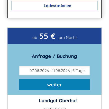
Ladestationen
55 €
Kontakt
ab
pro Nacht
Anfrage / Buchung
07.08.2026 - 11.08.2026 | 5 Tage
weiter
Landgut Oberhof