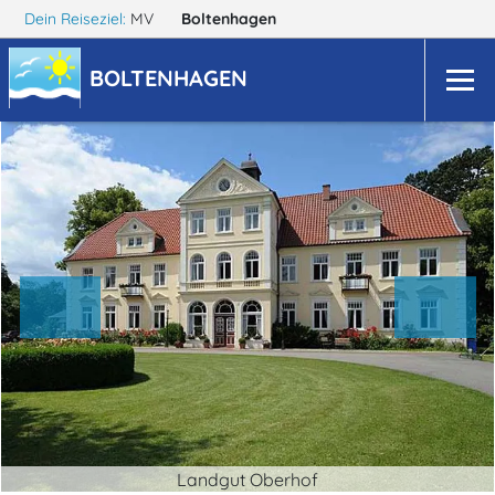
Dein Reiseziel:
MV
Boltenhagen
BOLTENHAGEN
Landgut Oberhof