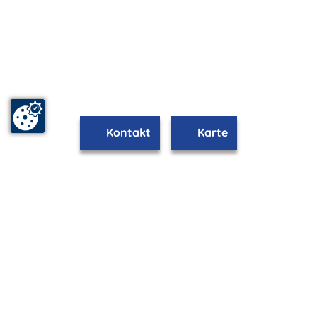
Kontakt
Karte
www.boltenhagen.m-vp.de ist Teil von
mvp.de - Urlaub & Freizeit