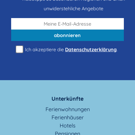
Reiterhöfe
unwiderstehliche Angebote
Schlosshotels
abonnieren
Ich akzeptiere die
Datenschutzerklärung
.
Schullandheime
Seminarhäuser
Sporthotels
Unterkünfte
Ferienwohnungen
Ferienhäuser
Urlaub auf dem Lande
Hotels
Pensionen