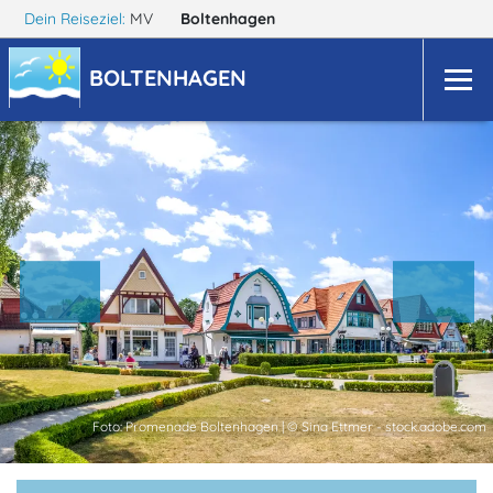
Dein Reiseziel:
MV
Boltenhagen
BOLTENHAGEN
Foto: Promenade Boltenhagen | © Sina Ettmer - stock.adobe.com