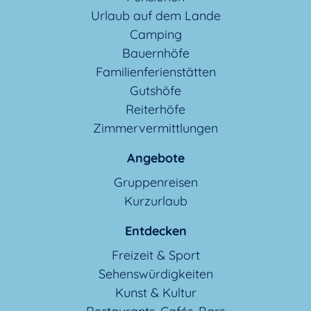
Urlaub auf dem Lande
Wellnesshotels
Camping
Bauernhöfe
Zimmervermittlungen
Familienferienstätten
Gutshöfe
Reiterhöfe
sonstiges
Zimmervermittlungen
Angebote
alle Unterkünfte
Gruppenreisen
Kurzurlaub
Entdecken
Freizeit & Sport
Sehenswürdigkeiten
Kunst & Kultur