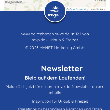
Gutshöfe
Leaflet
| map data ©
OpenStreetMap
contributors
Hausboote
www.boltenhagen.m-vp.de ist Teil von
Herrenhäuser
mvp.de - Urlaub & Freizeit
© 2026
MANET Marketing GmbH
Heuherbergen
Newsletter
Hotels & Pensionen
Bleib auf dem Laufenden!
Melde Dich jetzt für unseren mvp.de-Newsletter an und
erhalte
Jugendherbergen, Hostels
Inspiration für Urlaub & Freizeit
Reisetipps zu besonderen Regionen und Orten