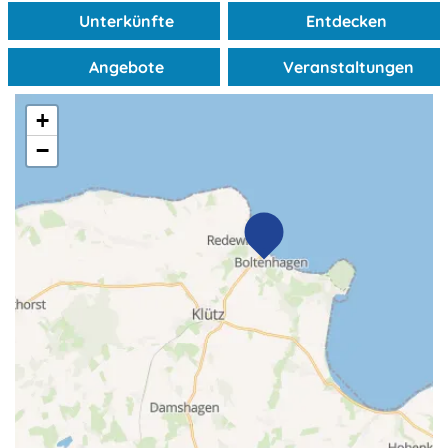
Familienferienstätten
Unterkünfte
Entdecken
Freizeit & Sport
Angebote
Veranstaltungen
Familienfreundliche Unterkünfte
Wellness
+
−
Ferienhöfe
Shopping
Ferienparks
alles entdecken
Ferienwohnungen & Ferienhäuser
Gruppenunterkünfte