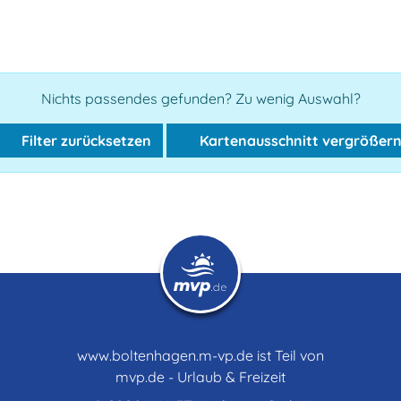
Nichts passendes gefunden? Zu wenig Auswahl?
Filter zurücksetzen
Kartenausschnitt vergrößer
www.boltenhagen.m-vp.de ist Teil von
mvp.de - Urlaub & Freizeit