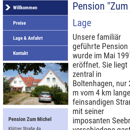
Pension "Zum 
Willkommen
Lage
Preise
Unsere familiär
Lage & Anfahrt
geführte Pension
Kontakt
wurde im Mai 199
eröffnet. Sie liegt
zentral in
Boltenhagen, nur
m vom 4 km lange
feinsandigen Stra
mit seiner
imposanten Seebr
Pension Zum Michel
verschiedene gast
Klützer Straße 4a