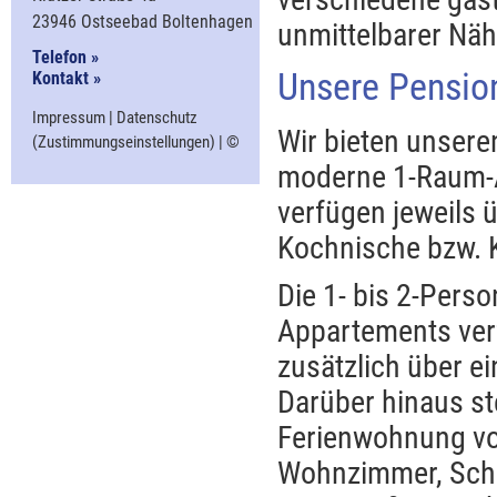
23946 Ostseebad Boltenhagen
unmittelbarer Näh
Telefon »
Unsere Pensio
Kontakt »
Impressum
|
Datenschutz
Wir bieten unsere
(
Zustimmungseinstellungen
) |
©
moderne 1-Raum-A
verfügen jeweils 
Kochnische bzw. 
Die 1- bis 2-Perso
Appartements ve
zusätzlich über e
Darüber hinaus st
Ferienwohnung vo
Wohnzimmer, Sch