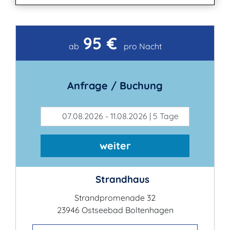
95 €
Kontakt
ab
pro Nacht
Anfrage / Buchung
07.08.2026 - 11.08.2026 | 5 Tage
weiter
Strandhaus
Strandpromenade 32
23946 Ostseebad Boltenhagen