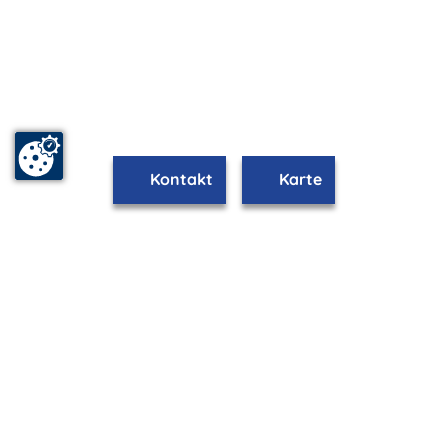
Kontakt
Karte
www.boltenhagen.m-vp.de ist Teil von
mvp.de - Urlaub & Freizeit