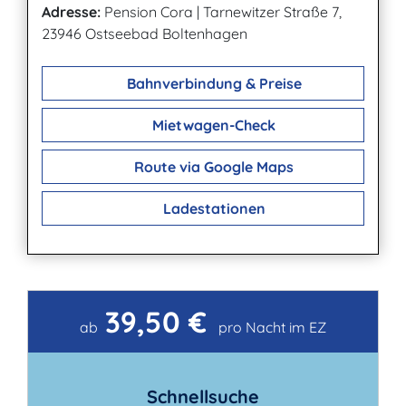
Adresse:
Pension Cora
|
Tarnewitzer Straße 7,
23946 Ostseebad Boltenhagen
Bahnverbindung & Preise
Mietwagen-Check
Route via Google Maps
Ladestationen
39,50 €
Kontakt
ab
pro Nacht im EZ
Schnellsuche