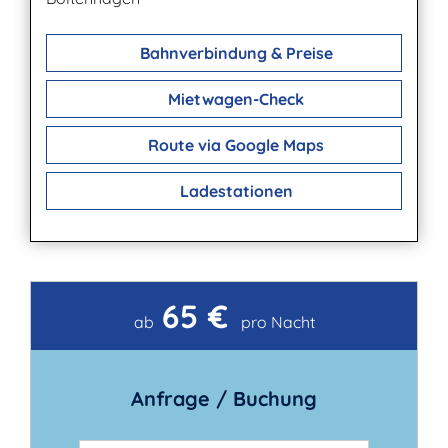
Bahnverbindung & Preise
Mietwagen-Check
Route via Google Maps
Ladestationen
65 €
Kontakt
ab
pro Nacht
Anfrage / Buchung