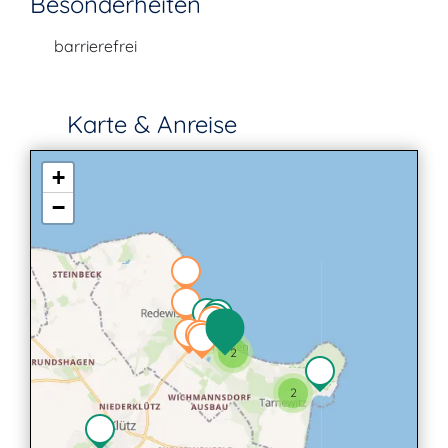
Besonderheiten
barrierefrei
Karte & Anreise
+
−
3
2
2