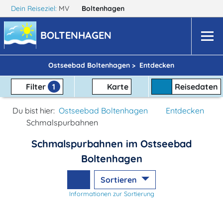
Dein Reiseziel:
MV
Boltenhagen
BOLTENHAGEN
Ostseebad Boltenhagen >
Entdecken
Filter
1
Karte
Reisedaten
Du bist hier:
Ostseebad Boltenhagen
Entdecken
Schmalspurbahnen
Schmalspurbahnen im Ostseebad
Boltenhagen
Sortieren
Informationen zur Sortierung