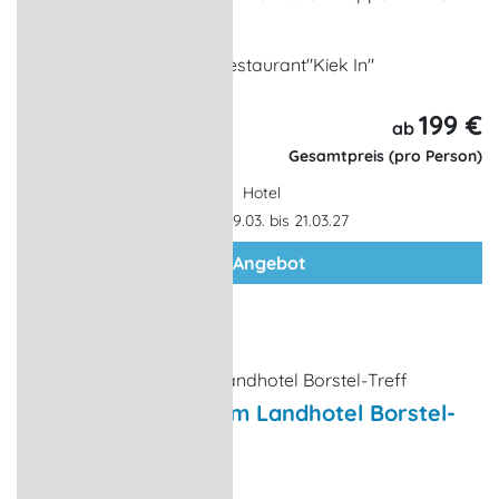
1 x Menüabend
am 20. März 2027 im Restaurant"Kiek In"
199 €
3 Tage,
ab
2 Nächte
Gesamtpreis (pro Person)
Hotel
Gültigkeit: 19.03. bis 21.03.27
zum Angebot
Café & Restaurant im Landhotel Borstel-
Treff
Restaurant