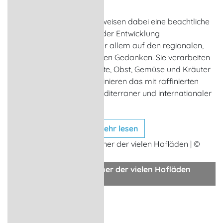
Anbau.
Die Köche des Landes beweisen dabei eine beachtliche
Kreativität und setzen bei der Entwicklung
schmackhafter Speisen vor allem auf den regionalen,
saisonalen und nachhaltigen Gedanken. Sie verarbeiten
Fisch, Fleisch, Milchprodukte, Obst, Gemüse und Kräuter
aus der Region und kombinieren das mit raffinierten
Zutaten beispielsweise mediterraner und internationaler
Herkunft.
mehr lesen
regionales Gemüse in einer der vielen Hofläden
© VRD - stock.adobe.com
- Anzeige -