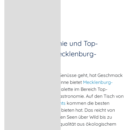
Spitzengastronomie und Top-
Restaurants in Mecklenburg-
Vorpommern
Wenn es um kulinarische Genüsse geht, hat Geschmack
viele Facetten. In diesem Sinne bietet
Mecklenburg-
Vorpommern
eine breite Palette im Bereich Top-
Restaurants und Spitzengastronomie. Auf den Tisch von
Gaststätten und Restaurants
kommen die besten
Produkte, die das Land zu bieten hat. Das reicht von
Fisch aus dem Meer und den Seen über Wild bis zu
Fleisch und Geflügel in Bioqualität aus ökologischem