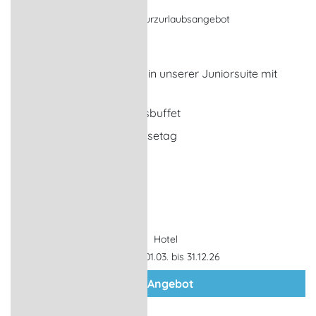
Hauptsaison - Angebot, Kurzurlaubsangebot
Stralsund
2 x - 5 Übernachtungen in unserer Juniorsuite mit
privater Salzkammer
reichhaltiges Frühstücksbuffet
Kännchen Tee am Anreisetag
... weitere Leistungen
Hotel
Gültigkeit: 01.03. bis 31.12.26
zum Angebot