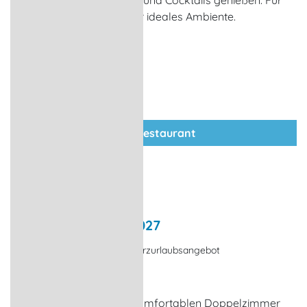
gemütlicher Runde Drinks und Cocktails genießen. Für
Feste und Feiern bieten wir ideales Ambiente.
zum Restaurant
Fisch- & Wildtage 2027
Kulinarisches Angebot, Kurzurlaubsangebot
Plau am See
2 x Übernachtung im komfortablen Doppelzimmer