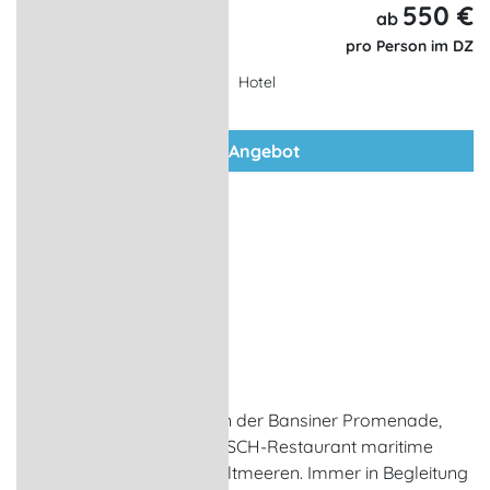
550 €
6 Tage,
ab
5 Nächte
pro Person im DZ
Hotel
zum Angebot
GOSCH Bansin
Restaurant
Seebad Bansin
Im „Beachhouse“, direkt an der Bansiner Promenade,
gibt es im gemütlichen GOSCH-Restaurant maritime
Spezialitäten aus allen Weltmeeren. Immer in Begleitung