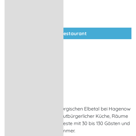
zum Restaurant
Gasthof Pritzier
Restaurant
Pritzier
Der Gasthof im Mecklenburgischen Elbetal bei Hagenow
bietet ein Restaurant mit gutbürgerlicher Küche, Räume
für Veranstaltungen und Feste mit 30 bis 130 Gästen und
gemütlich eingerichtete Zimmer.