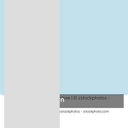
Kulinarisches in Mecklenburg-
Vorpommern
Gegrillter Fisch an der Ostsee | © zstockphotos - istockphoto.com