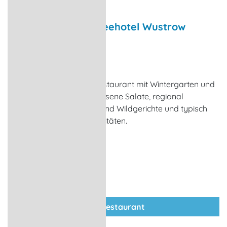
Restaurant im Ostseehotel Wustrow
Restaurant
Ostseebad Wustrow
Das maritim geprägte Restaurant mit Wintergarten und
Sonnenterrasse bietet erlesene Salate, regional
geprägte Fisch-, Fleisch- und Wildgerichte und typisch
mecklenburgische Spezialitäten.
zum Restaurant