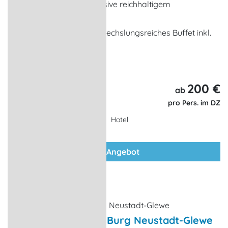
2 x Übernachtung inklusive reichhaltigem
Frühstücksbuffet
1 x Abendessen als abwechslungsreiches Buffet inkl.
Getränkepaket
... weitere Leistungen
200 €
3 Tage,
ab
2 Nächte
pro Pers. im DZ
Hotel
zum Angebot
Ritteressen auf der Burg Neustadt-Glewe