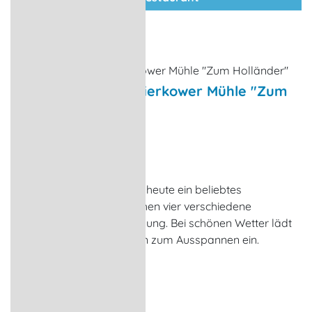
Restaurant in der Dierkower Mühle "Zum
Holländer"
Restaurant
Rostock-Dierkow
Die 1880 erbaute Mühle ist heute ein beliebtes
Restaurant. Für Feiern stehen vier verschiedene
Räumlichkeiten zur Verfügung. Bei schönen Wetter lädt
der herrliche Mühlengarten zum Ausspannen ein.