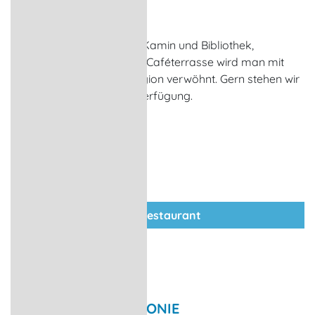
Dabel
Im Café / Restaurant mit Kamin und Bibliothek,
Wintergarten, im Sommer Caféterrasse wird man mit
Köstlichkeiten aus der Region verwöhnt. Gern stehen wir
für Feste und Feiern zur Verfügung.
zum Restaurant
Arrangement HARMONIE