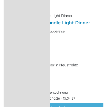
Arrangement mit Candle Light Dinner
Kulinarisches Angebot, Urlaubsreise
Wokuhl-Dabelow
ab 7 Übernachtungen
1 x Candle Light Dinner
im Restaurant Wildwasser in Neustrelitz
8 Tage,
7 Nächte
Ferienwohnung
Gültigkeit: 15.10.26 - 15.04.27