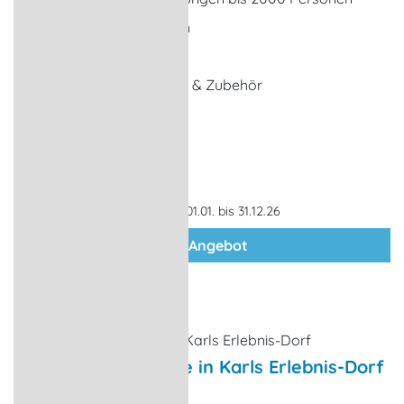
Zelt- und Pavillonverleih
Catering, Partyservice
Verleih von Ausstattung & Zubehör
ohne Unterkunft
Gültigkeit: 01.01. bis 31.12.26
zum Angebot
Erlebnisgastronomie in Karls Erlebnis-Dorf
Erlebnisgastronomie