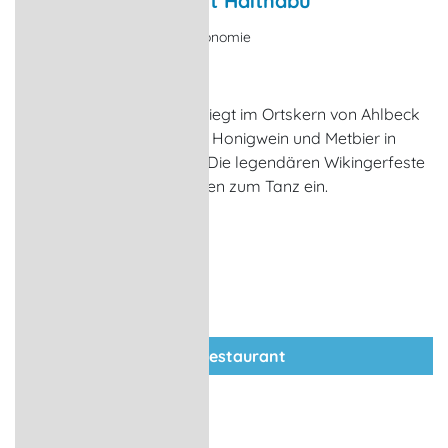
Wikinger-Restaurant Haithabu
Restaurant, Erlebnisgastronomie
Seebad Ahlbeck
Das Wikinger-Restaurant liegt im Ortskern von Ahlbeck
und bietet deftige Speisen, Honigwein und Metbier in
einem schönen Ambiente. Die legendären Wikingerfeste
mit Helm und Hörnern laden zum Tanz ein.
zum Restaurant