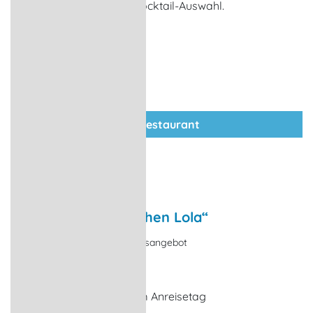
einer großen Wein- und Cocktail-Auswahl.
zum Restaurant
In der Bar „Zur feschen Lola“
Eventangebot, Kurzurlaubsangebot
Ostseebad Wustrow
Begrüßungsgetränk am Anreisetag