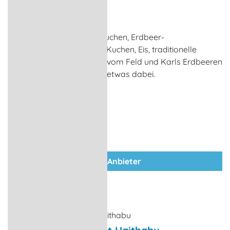
Rövershagen
Süße oder deftige Pfannkuchen, Erdbeer-
Waffeln,selbstgebackene Kuchen, Eis, traditionelle
Hausmannskost, Frisches vom Feld und Karls Erdbeeren
– für jeden Geschmack ist etwas dabei.
zum Anbieter