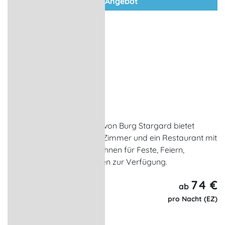
zum Angebot
Hotel Zur Burg
Hotel, Seminarhaus
Burg Stargard
Das Hotel am Marktplatz von Burg Stargard bietet
harmonisch eingerichtete Zimmer und ein Restaurant mit
Terrasse. Gern stehen wir Ihnen für Feste, Feiern,
Tagungen und Konferenzen zur Verfügung.
74 €
ab
pro Nacht (EZ)