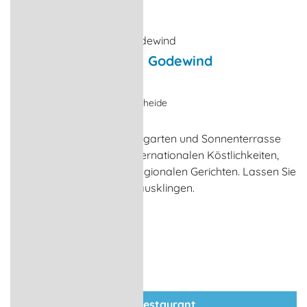
Restaurant im Hotel Godewind
Restaurant
Warnemünde-Markgrafenheide
Das Restaurant mit Wintergarten und Sonnenterrasse
verwöhnt die Gäste mit internationalen Köstlichkeiten,
Fischspezialitäten sowie regionalen Gerichten. Lassen Sie
den Tag an der Hotelbar ausklingen.
zum Restaurant