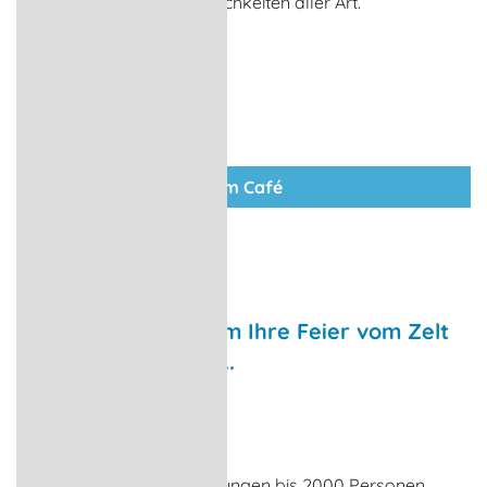
den ganzen Tag mit Köstlichkeiten aller Art.
zum Café
Wir kümmern uns um Ihre Feier vom Zelt
bis zur Versorgung...
Feste & Familienfeiern
Schwerin
Events oder Veranstaltungen bis 2000 Personen