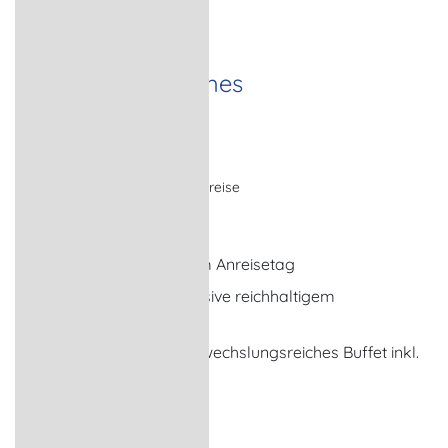
Top Kulinarisches
Strandgeflüster
Wellnessangebot, Urlaubsreise
Ostseebad Wustrow
Begrüßungsgetränk am Anreisetag
5 x Übernachtung inklusive reichhaltigem
Frühstücksbuffet
5 x Abendessen als abwechslungsreiches Buffet inkl.
Getränkepaket
... weitere Leistungen