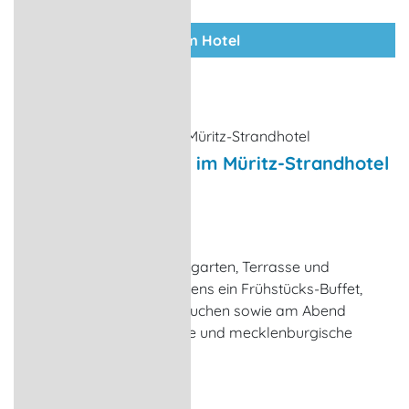
zum Hotel
Restaurant Seeblick im Müritz-Strandhotel
Restaurant
Röbel/Müritz
Das Restaurant mit Wintergarten, Terrasse und
Kaminzimmer bietet morgens ein Frühstücks-Buffet,
nachmittags Kaffee und Kuchen sowie am Abend
ausgewählte internationale und mecklenburgische
Gerichte.