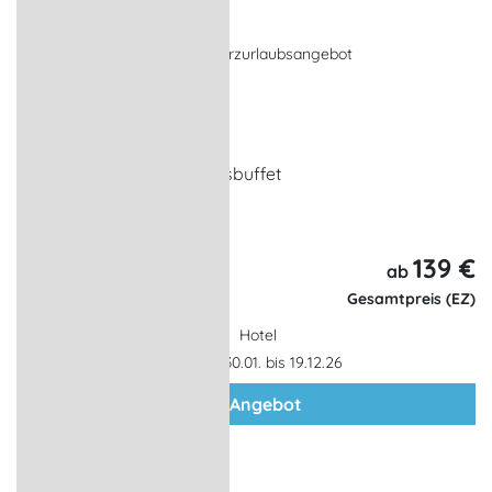
2026
Kulinarisches Angebot, Kurzurlaubsangebot
Ludwigslust
1 x Übernachtung
reichhaltiges Frühstücksbuffet
Eintritt zum Ritteressen
139 €
3 Tage,
ab
2 Nächte
Gesamtpreis (EZ)
Hotel
Gültigkeit: 30.01. bis 19.12.26
zum Angebot