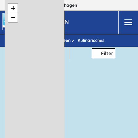
Dein Reiseziel:
MV
Boltenhagen
+
−
BOLTENHAGEN
Urlaubsideen >
Kulinarisches
Thema
Filter