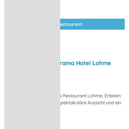
zum Restaurant
Restaurant im Panorama Hotel Lohme
Restaurant
Lohme
Willkommen im Panorama Restaurant Lohme. Erleben
Sie hoch über der Ostsee spektakuläre Aussicht und ein
besonderes Ambiente!