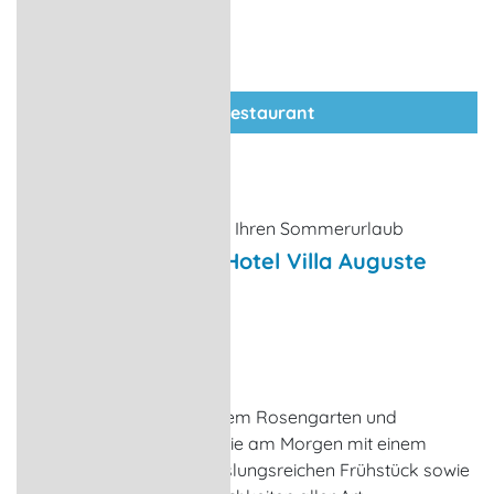
zum Restaurant
Conditorei-Café im Hotel Villa Auguste
Viktoria
Café
Seebad Ahlbeck
Das Café mit angrenzendem Rosengarten und
Springbrunnen verwöhnt Sie am Morgen mit einem
reichhaltigen und abwechslungsreichen Frühstück sowie