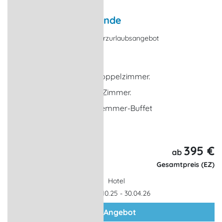
Schlemmerwochenende
Kulinarisches Angebot, Kurzurlaubsangebot
Ostseebad Dierhagen
2 x Übernachtung im Doppelzimmer.
Kleiner Gruß auf Ihrem Zimmer.
2 x Frühstück vom Schlemmer-Buffet
... weitere Leistungen
395 €
3 Tage,
ab
2 Nächte
Gesamtpreis (EZ)
Hotel
Gültigkeit: 01.10.25 - 30.04.26
zum Angebot