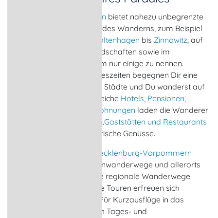
Mecklenburg-Vorpommern
bietet nahezu unbegrenzte
Möglichkeiten für Freunde des Wanderns, zum Beispiel
an der
Ostseeküste
von
Boltenhagen
bis
Zinnowitz
, auf
den Inseln und Boddenlandschaften sowie im
seenreichen
Binnenland
, um nur einige zu nennen.
Allerorts und zu allen Jahreszeiten begegnen Dir eine
reizvolle Natur, malerische Städte und Du wanderst auf
historischen Pfaden. Zahlreiche
Hotels
,
Pensionen
,
Ferienhäuser
und
Ferienwohnungen
laden die Wanderer
zum Rasten und Ruhen ein.
Gaststätten und Restaurants
bieten zur Stärkung kulinarische Genüsse.
Durch das Wanderland
Mecklenburg-Vorpommern
verlaufen Europäische Fernwanderwege und allerorts
gibt es gut ausgeschilderte regionale Wanderwege.
Auch geführte, thematische Touren erfreuen sich
zunehmender Beliebtheit. Für Kurzausflüge in das
Küstenland empfehlen sich Tages- und