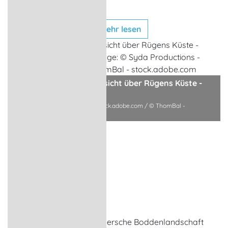
Mehrtagestouren.
mehr lesen
Spaziergang mit Weitersicht über Rügens Küste -
Halbinsel Mönchgut
Collage: © Syda Productions - stock.adobe.com / © ThomBal -
stock.adobe.com
- Anzeige -
Top Wandern