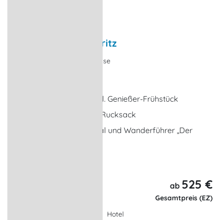
Wandern an der Müritz
Tourenangebot, Urlaubsreise
Waren (Müritz)
5 x Übernachtungen inkl. Genießer-Frühstück
4 x gepackter Wander-Rucksack
1 x Tipps, Kartenmaterial und Wanderführer „Der
Müritz-Wanderer“
... weitere Leistungen
525 €
6 Tage,
ab
5 Nächte
Gesamtpreis (EZ)
Hotel