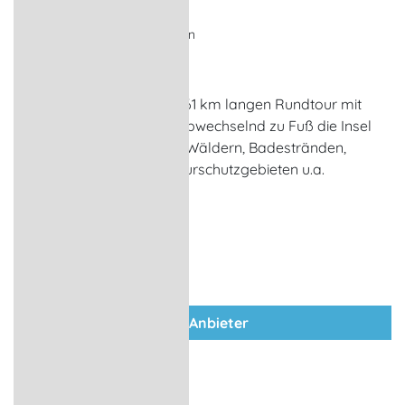
auf der Insel Poel
Fahrradtour, Wanderungen
Fährdorf
Erleben Sie auf dieser ca. 61 km langen Rundtour mit
dem Fahrrad oder auch abwechselnd zu Fuß die Insel
Poel mit ihren Steilküsten, Wäldern, Badestränden,
Häfen, Leuchttürmen, Naturschutzgebieten u.a.
zum Anbieter