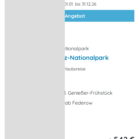
Gültigkeit: 01.01. bis 31.12.26
zum Angebot
Adlersafari im Müritz-Nationalpark
Hauptsaison - Angebot, Urlaubsreise
Waren (Müritz)
5 x Übernachtungen inkl. Genießer-Frühstück
1 x geführte Adlersafari ab Federow
1 x Kartenmaterial
... weitere Leistungen