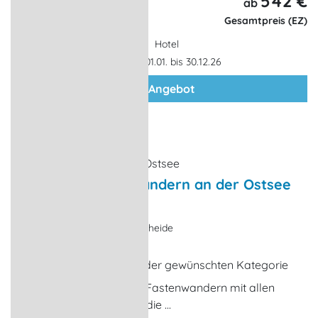
542 €
6 Tage,
ab
5 Nächte
Gesamtpreis (EZ)
Hotel
Gültigkeit: 01.01. bis 30.12.26
zum Angebot
6 Nächten Fastenwandern an der Ostsee
Kurangebot, Urlaubsreise
Warnemünde-Markgrafenheide
6 x Übernachtungen in der gewünschten Kategorie
Einführungsrunde zum Fastenwandern mit allen
Kursteilnehmern durch die ...