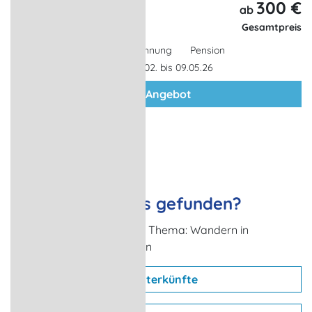
300 €
6 Tage,
ab
5 Nächte
Gesamtpreis
Ferienwohnung
Pension
Gültigkeit: 28.02. bis 09.05.26
zum Angebot
Nichts passendes gefunden?
Weitere Urlaubsideen zum Thema: Wandern in
Mecklenburg-Vorpommern
Unterkünfte