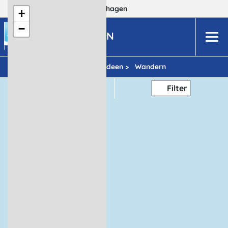
Dein Reiseziel:
MV
Boltenhagen
+
−
BOLTENHAGEN
Urlaubsideen >
Wandern
Thema
Filter