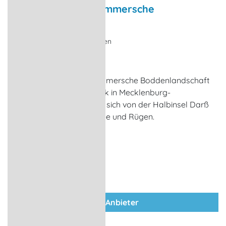
Nationalpark Vorpommersche
Boddenlandschaft
Nationalpark, Wanderungen
Born a. Darß
Der Nationalpark Vorpommersche Boddenlandschaft
ist der größte Nationalpark in Mecklenburg-
Vorpommern. Er erstreckt sich von der Halbinsel Darß
bis zu den Inseln Hiddensee und Rügen.
zum Anbieter