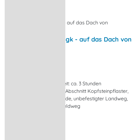
Wanderroute Woldegk - auf das Dach von
Mecklenburg
Wanderungen
Woldegk
Streckenlänge: ca. 7 km Zeit: ca. 3 Stunden
Streckencharakter: kurzer Abschnitt Kopfsteinpflaster,
Bahnstrecke zur ebener Erde, unbefestigter Landweg,
breiter, fester Waldweg, Feldweg