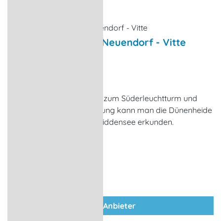
Wanderung: Vitte - Neuendorf - Vitte
Wanderungen
Vitte (Insel Hiddensee)
Von Vitte nach Neuendorf zum Süderleuchtturm und
zurück. Bei dieser Wanderung kann man die Dünenheide
und den Süden der Insel Hiddensee erkunden.
zum Anbieter