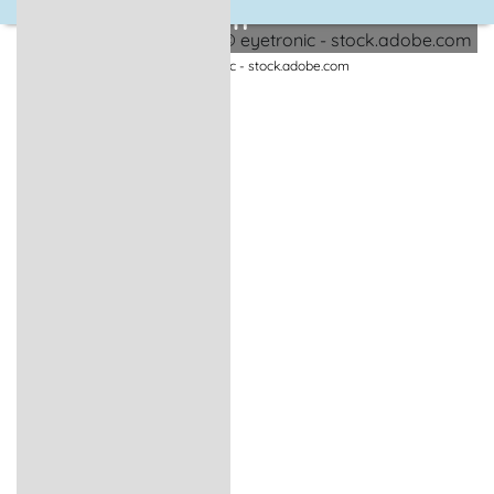
Vorpommern
Spaziergang im Wald | © eyetronic - stock.adobe.com