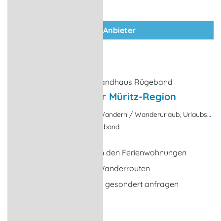
zum Anbieter
Wanderurlaub in der Müritz-Region
Nebensaison-Angebote, Wandern / Wanderurlaub, Urlaubsreise
Waren (Müritz) / OT Rügeband
ab 5 Übernachtungen in den Ferienwohnungen
1 x Kartenmaterial für Wanderrouten
Frühstück möglich, bitte gesondert anfragen
... weitere Leistungen