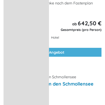
Verpflegung und Getränke nach dem Fastenplan
... weitere Leistungen
642,50 €
7 Tage,
ab
6 Nächte
Gesamtpreis (pro Person)
Hotel
zum Angebot
Wandertour rund um den Schmollensee
Wanderungen
Bansin