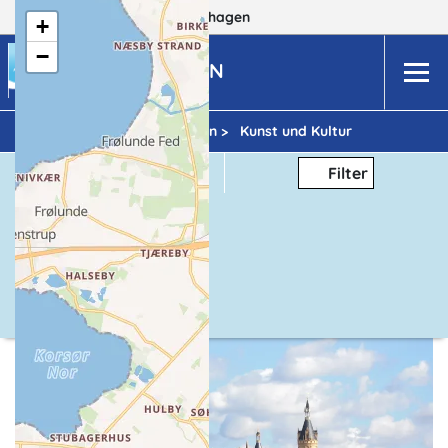
Dein Reiseziel:
MV
Boltenhagen
+
−
BOLTENHAGEN
Urlaubsideen >
Kunst und Kultur
Thema
Filter