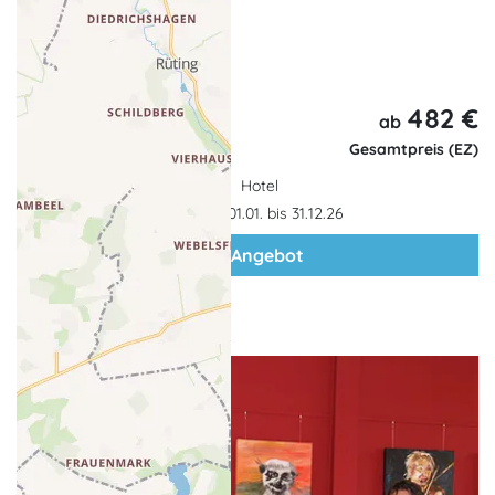
4 x Frühstück
... weitere Leistungen
482 €
5 Tage,
ab
4 Nächte
Gesamtpreis (EZ)
Hotel
Gültigkeit: 01.01. bis 31.12.26
zum Angebot