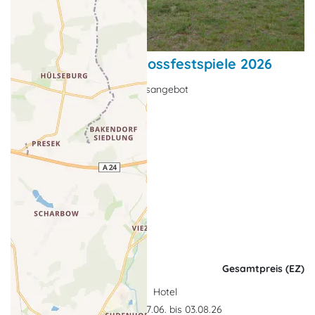
Hotel Nordlicht: Schlossfestspiele 2026
Eventangebot, Kurzurlaubsangebot
Schwerin
2 x Übernachtung
2 x Frühstücksbüfet
2 x Eintrittskarten 1.PG
kostenfreier Parkplatz
3 Tage,
2 Nächte
Gesamtpreis (EZ)
Hotel
Gültigkeit: 27.06. bis 03.08.26