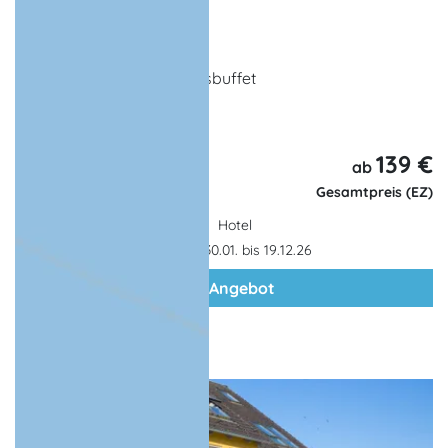
1 x Übernachtung
reichhaltiges Frühstücksbuffet
Eintritt zum Ritteressen
139 €
3 Tage,
ab
2 Nächte
Gesamtpreis (EZ)
Hotel
Gültigkeit: 30.01. bis 19.12.26
zum Angebot