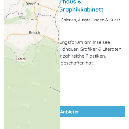
Ernst-Barlach-Atelierhaus &
Ausstellungsforum-Graphikkabinett
Museum, Kunsthandwerk, Galerien, Ausstellungen & Kunsthandwerk
Güstrow
Das Atelierhaus & Ausstellungsforum am Inselsee
Güstrow gedenkt an den Bildhauer, Grafiker & Literaten
Ernst Barlach, der einst hier zahlreiche Plastiken,
Zeichnungen & Skulpturen geschaffen hat.
zum Anbieter