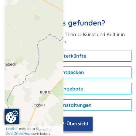
Nichts passendes gefunden?
Weitere Urlaubsideen zum Thema: Kunst und Kultur in
Mecklenburg-Vorpommern
Unterkünfte
Entdecken
Angebote
Veranstaltungen
TOP-Übersicht
Leaflet
| map data ©
OpenStreetMap
contributors