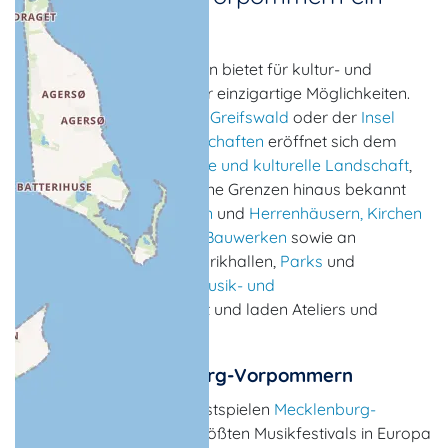
Paradies
Mecklenburg-Vorpommern bietet für kultur- und
kunstinteressierte Urlauber einzigartige Möglichkeiten.
Zwischen
Ludwigslust
und
Greifswald
oder der
Insel
Rügen
und den
Seenlandschaften
eröffnet sich dem
Besucher eine
künstlerische und kulturelle Landschaft
,
die das Land weit über seine Grenzen hinaus bekannt
gemacht hat. In
Schlössern
und
Herrenhäusern,
Kirchen
und anderen
historischen Bauwerken
sowie an
besonderen Orten wie Fabrikhallen,
Parks
und
Naturdenkmalen
finden
Musik- und
Theateraufführungen
statt und laden Ateliers und
Museen
zum Besuch ein.
Musikland Mecklenburg-Vorpommern
Seit 1990 findet mit den Festspielen
Mecklenburg-
Vorpommern
eines der größten Musikfestivals in Europa