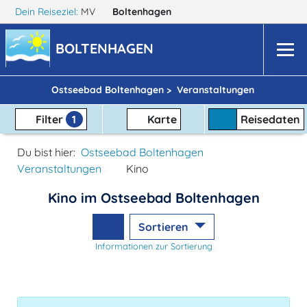
Dein Reiseziel:
MV
Boltenhagen
BOLTENHAGEN
Ostseebad Boltenhagen >
Veranstaltungen
Filter
1
Karte
Reisedaten
Du bist hier:
Ostseebad Boltenhagen
Veranstaltungen
Kino
Kino im Ostseebad Boltenhagen
Sortieren
Informationen zur Sortierung