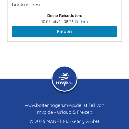
booking.com
Deine Reisedaten:
10.08. bis 14.08.26
ändern
Finden
www.boltenhagen.m-vp.de ist Teil von
mvp.de - Urlaub & Freizeit
© 2026
MANET Marketing GmbH