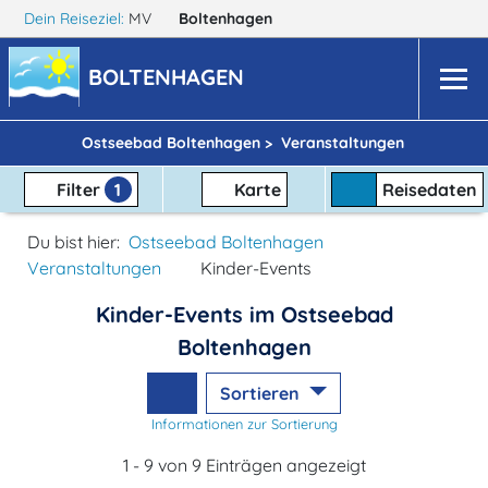
Dein Reiseziel:
MV
Boltenhagen
BOLTENHAGEN
Ostseebad Boltenhagen >
Veranstaltungen
Filter
1
Karte
Reisedaten
Du bist hier:
Ostseebad Boltenhagen
Veranstaltungen
Kinder-Events
Kinder-Events im Ostseebad
Boltenhagen
Sortieren
Informationen zur Sortierung
1 - 9 von 9 Einträgen angezeigt