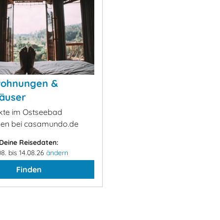
wohnungen &
äuser
ekte im Ostseebad
gen bei casamundo.de
Deine Reisedaten:
08. bis 14.08.26
ändern
Finden