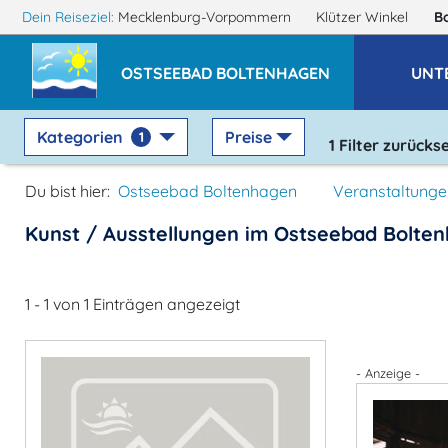
Dein Reiseziel:
Mecklenburg-Vorpommern
Klützer Winkel
B
OSTSEEBAD BOLTENHAGEN
UNT
Kategorien
Preise
1
1
Filter zurücks
Du bist hier:
Ostseebad Boltenhagen
Veranstaltunge
Kunst / Ausstellungen im Ostseebad Bolte
1 - 1 von 1 Einträgen angezeigt
- Anzeige -