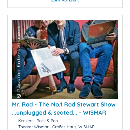
Mr. Rod - The No.1 Rod Stewart Show
...unplugged & seated... - WISMAR
Konzert - Rock & Pop
Theater Wismar - Großes Haus, WISMAR